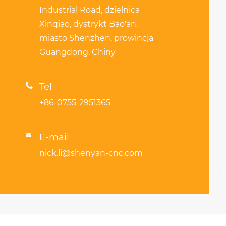
Industrial Road, dzielnica
Xinqiao, dystrykt Bao'an,
miasto Shenzhen, prowincja
Guangdong, Chiny

Tel
+86-0755-2951365
E-mail

nick.li@shenyan-cnc.com