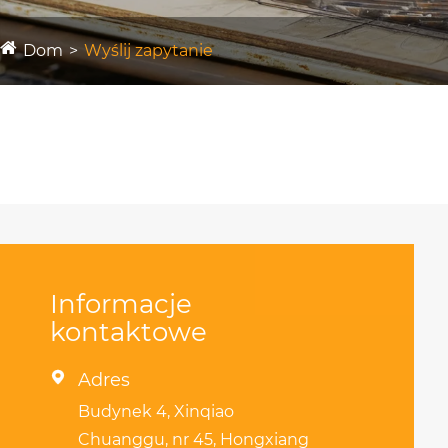
Dom
Wyślij zapytanie
Informacje
kontaktowe

Adres
Budynek 4, Xinqiao
Chuanggu, nr 45, Hongxiang