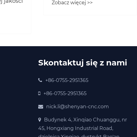
j jakości
Zobacz więcej >>
Skontaktuj się z nami
+86-0755-2951365
+86-0755-2951365
nick.li@shenyan-cnc.com
Budynek 4, Xinqiao Chuanggu, nr
45, Hongxiang Industrial Road,
dzielnica Xinqiao, dystrykt Bao'an,