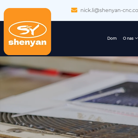
nick.li@shenyan-cnc.c
Dom
O nas