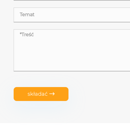
składać
