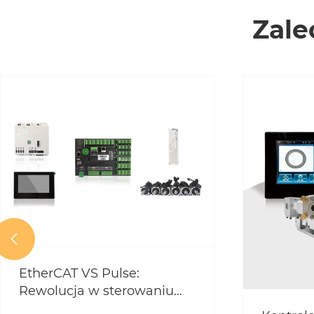
Zale

EtherCAT VS Pulse:
Rewolucja w sterowaniu
maszynami do cięcia