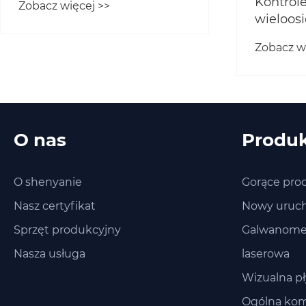
Kontrole
Zobacz więcej >>
laserowego
wieloos
klucz do
Zobacz w
O nas
Produ
O shenyanie
Gorące pro
Nasz certyfikat
Nowy uruc
Sprzęt produkcyjny
Galwanomet
Nasza usługa
laserowa
Wizualna pł
Ogólna kom