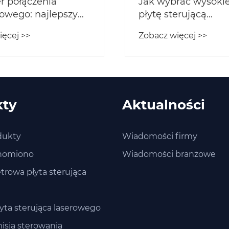
r połączenia
Jak wybrać wysokie
iowego: najlepszy
płytę sterującą
 złożonej obróbki?
galwanometrem
ięcej >>
Zobacz więcej >>
kty
Aktualności
dukty
Wiadomości firmy
homiono
Wiadomości branżowe
rowa płyta sterująca
yta sterująca laserowego
isja sterowania