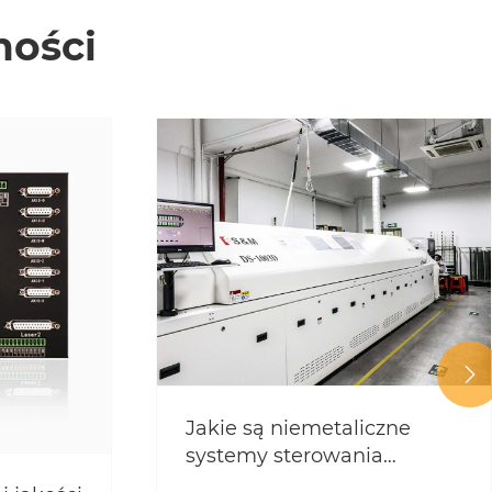
mości

Jakie są niemetaliczne
systemy sterowania
cięciem?